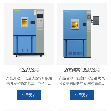
从-70°C到+150°C或更广的温
度范围。 湿度控制： 部分设备
还具备湿度控制功能，模拟不
同湿度条件下的环境。 测试标
准： 符合多种测试标准，如
MIL-STD、IEC、GB等。 结构
特征 内胆材质： 内胆一般采用
不锈钢材料，耐腐蚀、易清
洁。
低温试验箱
旋塞阀高低温试验箱
产品用途： 低温试验箱可以用
产品名称：旋塞阀试验箱 燃气
来考核和确定电工、电子、汽
具旋塞阀试验箱 旋塞阀高低温
车电器、材料等产品，在低温
试验箱 产品型号： XSFX 产品
环境条件下贮存和使用的适应
用途： 旋塞阀试验箱是各类燃
查看更多
查看更多
性，适用于学校，工厂，军
气具、家电、科研等领域的测
工，研位，等单位。 箱体结
试设备，用于测试和确定电
构： 采用数控机床加工成型，
工、电子及其他产品及材料进