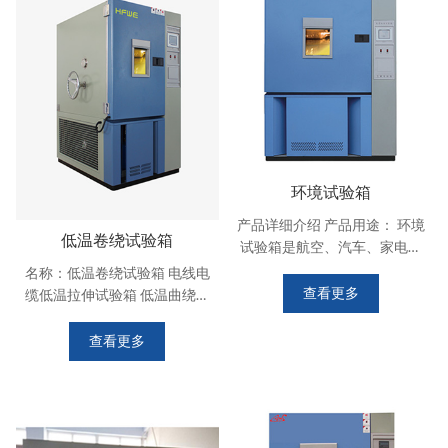
方，并采用无反作用把手，操
温度与试验规定的温度之差不
作简便
大于 8％，
环境试验箱
产品详细介绍 产品用途： 环境
低温卷绕试验箱
试验箱是航空、汽车、家电、
科研等领域的测试设备，用于
名称：低温卷绕试验箱 电线电
测试和确定电工、电子及其他
查看更多
缆低温拉伸试验箱 低温曲绕试
产品及材料进行高温、低温、
验箱 型号： DWRL 产品应用 :
交变湿热度或恒定试验的温度
适用于电线电缆，低温卷绕试
查看更多
环境变化后的参数及性能；、
验箱，电线电缆低温拉伸试
或恒定湿热试验的温度环境变
验，各种电子元气件在高低温
化后的参数及性能.适用于学
或湿热环境下、检验其各性能
校，
项指标。 符合 标准 :