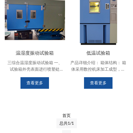
GB2423.1－2008试验A《低温
试验方法》; GB2423.2－
温湿度振动试验箱
低温试验箱
三综合温湿度振动试验箱 一、
产品详细介绍： 箱体结构： 箱
试验箱外壳表面进行喷塑处
体采用数控机床加工成型，造
理，美观，平整。颜色搭配协
型美观大方，并采用无反作用
调，圆弧型设计，线条流畅自
把手，操作简便。 箱体内胆采
查看更多
查看更多
然。内胆设计成在工作时是一
用不锈钢（SUS304）镜面板，
个密闭，可安置试样进行高低
箱体外胆采用A3钢板喷塑，增
温湿热交变试验的空间，能恒
加了外观质感和洁净度。 大型
定控制试验温差±2℃，湿度偏
观测视窗附照明灯保持箱内明
差±2%，选用进口不锈钢板制
亮，且利用发热体内嵌式钢化
首页
作。室内
玻璃
总共1/1