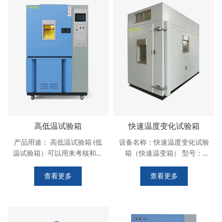
校，工厂，军工，研位，等单
造型美观大方，并采用无反作
位. 箱体结构： 采用数控机床
用把手，操作简便。 内胆采用
加工成
不锈钢
高低温试验箱
快速温度变化试验箱
产品用途： 高低温试验箱 (低
设备名称：快速温度变化试验
温试验箱）可以用来考核和确
箱（快速温变箱） 型号：
定电工、电子、汽车电器、材
GDW-K 设备用途： 快速变化
料等产品，在高低温环境条件
试验箱可以用来考核和确定电
查看更多
查看更多
下贮存和使用的适应性，适用
工、电子产品或材料在温度循
于学校，工厂，军工，研位，
环变化。 采用强迫空气循环来
等单位。 箱体结构： 采用数控
保持工作室内温度的均匀性。
机床加工成型，造型美观大
为限制辐射影响，内壁各部分