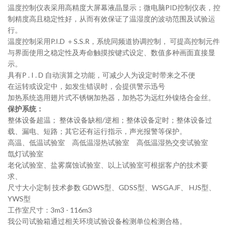
温度控制仪表采用高精度大屏幕液晶显示；微电脑
PID
控制仪表，控
制精度高且稳定性好，从而有效保证了温湿度的波动范围及试验运
行。
温度控制采用
P.I.D
＋
S.S.R
，系统同频道协调控制， 可提高控制元件
与界面使用之稳定性及寿命触摸按键式设定、数值多种画面直接显
示。
具有
P . I . D
自动演算之功能，可减少人为设定时带来之不便
在运转或设定中，如发生错误时，会提供警示迅号
加热系统选用翅片式不锈钢加热器，加热芯为远红外镍络合金丝。
保护系统
：
整体设备超温；
整体设备缺相
/
逆相；整体设备定时；整体设备过
载、漏电、短路；其它还有运行指示，声光报警等保护。
高温、低温试验室 高低温湿热试验室 高低温湿热交变试验室
氙灯试验室
老化试验室、盐雾腐蚀试验室、以上试验室可根据客户的技术要
求、
尺寸大小定制
技术参数
GDWS
型、
GDSS
型、
WSGAJF
、
HJS
型、
YWS
型
工作室尺寸：
3m3 - 116m3
我公司试验箱通过相关环境试验设备检测单位检测合格。