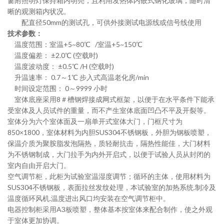
窗附照明灯保持箱内明亮，且利用发热体内嵌式钢化玻璃，随时清
晰的观测箱内状况。
配直径
50mm
的测试孔，可供外接测试电源线或信号线使用
技术参数
：
温度范围：室温
+5~80
℃
/
室温
+5~150
℃
温度偏差：
±
2.0
℃
(
空载时
)
温度波动度：
±
0.5
℃
/H (
空载时
)
升温速率：
0.7
～
1
℃ 步入式高温老化房
/min
时间设定范围：
0
～
9999
小时
室体底座采用
8
＃槽钢焊接成网式框架，以便于在水平条件下能承
受室体及人员试件的重量，而不产生室体底面凹凸不平及开裂等。
室体分为六个室体面及一扇单开式室体大门，门框尺寸为
850
×
1800
，室体材料为内胆
SUS304
不锈钢板，外胆为钢板喷塑，
保温介质为聚胺脂发泡隔热，质轻耐抗击，隔热性能佳，大门材料
为不锈钢制成，大门拉手为内外开启式，以便于试验人员从封闭的
室内自由开启大门。
空气调节柜，此柜为试验室温湿度调节；循环的主体，使用材料为
SUS304
不锈钢板，表面拉丝发纹处理，本试验室的加热系统
.
制冷及
温度循环风机
.
温度进出风口均安装在空气调节柜中。
电器控制柜采用
A3
板喷塑，整体基本按室体来配合制作，使之外观
于室体更加协调。