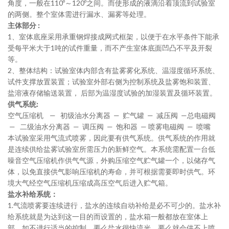
角度，一般在
110º
～
120º
之间。而使形成的液滴沿着顶流到试验室
的两侧。整个室体需进行漏水、漏雾等处理。
主体部分
:
1
、室体底座采用承重钢焊接成网式框架，以便于在水平条件下能承
受每平米大于
1
吨的试件重量，而不产生室体底面凹凸不平及开裂
等。
2
、整体结构：试验室体内部含有盐雾雾化系统、温湿度循环系统、
试件支撑放置装置；试验室外部右侧为控制系统及盐雾饱和装置、
盐溶液存储输送装置， 后部为温湿度试验的加湿装置及循环装置。
供气系统
:
空气压缩机
—
初级油水分离器
—
贮气罐
—
减压阀
—
总电磁阀
—
二级油水分离器
—
调压阀
—
饱和器
—
喷雾电磁阀
—
喷嘴
本试验室采用气流式喷雾，因此要有供气系统。供气系统的作用就
是连续供给盐雾试验室所需压力的新鲜空气。本系统需配置一台低
噪音空气压缩机作供气气源，外购压缩空气贮气罐一个，以储存气
体，以免直接供气影响压缩机的寿命，并可根据需要即时供气。环
境大气经空气压缩机压缩成高压空气后进入贮气箱。
盐水补给系统：
1.
气流喷雾要连续进行，盐水的连续自动补给是必不可少的。盐水补
给系统就是为达到这一目的而设置的，盐水箱一般都放在室体上
部，如不进行适当的控制，要么盐水很快流光，要么就会供不上喷