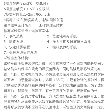
5
温度偏差度
≤±2℃
（空载时）
6
温度波动度
≤±0.5℃
（空载时）
7
喷雾沉降量
:1~2ml / 80cm2 .h
8
喷雾方式
:
气流喷雾式，连续
/
间隙任意。
箱体结构设计简介
工作原理及结构：
盐雾试验室组成：试验室室体
1
、供气系统
2
、盐溶液补给系统
3
、喷雾系统
4
、压力平衡及排雾排水系统
5
、快速排雾装置
6
、控制及执行系统
7
、保护系统执行系统
试验室室体结构
:
试验室由
库板
拼装焊接组成，它直接构成了一个密封的试验空间，
箱体能自动保温在规定的温度范围内，同时能满足喷雾装置的布
置、气路、盐水补给管路、湿热温湿度循环和温度传感器及排雾位
置要求。由于盐雾试验时，温度（
35℃
），还有较强的腐蚀性，因
此制造盐雾试验箱箱体的材料应有一定的抗腐耐温性能。为了达到
耐腐蚀、易清洗、耐温度、有一定强度的需要。根据室体的长、
寛、高按一定的尺寸在制造厂方预先做好组合室体及箱体骨架。预
埋底部试件承重框架及温湿度试验循环风道的组装。盐雾试验规定
喷雾形成的水滴不应滴落在试验件上，试验室顶的夹角要有一定的