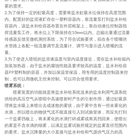
雾的需求。
2.
为了保持一定的虹吸高度，需要将盐水虹吸水位保持在高度范围
内。配置好的盐溶液贮存在一塑料容器内，靠流量泵打到盐水补给
容器内，该盐水补给容器布置在外层框架上，靠自动液位控制器指
挥流量泵工作。将水位上下限保持在
10mm
以内。总输出量通过流量
传感器反馈至微机测控系统，为了符合试验要求，拟在各个喷嘴供
水管路上各配一组流量调节及流量计、调节与显示进入喷嘴的流
量。
3.
为了使进入喷咀的盐溶液温度与室内温度接近，需在盐水补给箱内
加装加热器，由于盐水的腐蚀性能及要求较高的温度，盐水补给容
器
PP
塑料制的容器，并加以保温管保温，用专用的温度控制器来控
制，也可以用微机主控来控制。可以符合使用要求。
喷雾系统：
喷雾装置的功能就是将盐水补给系统送来的盐水利用气源系统
供给的高压空气从喷咀中高速喷射时产生的引射作用，通过虹吸原
理将盐水吸上来喷出去成迷散的雾状，由于雾中含有一些未雾化的
水滴，所以喷出的物状气流不能直接引入到试验室体，而应先打到
一个盐雾挡板上，将未雾化的水滴打碎成雾或将其挡回来，使喷出
的雾是不含水滴的细雾，以满足盐雾试验所规定的盐雾直径范围内
的要求。盐水沉降量的大小直接与盐水补给和气源供气压力的高