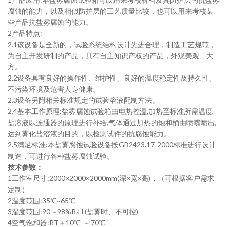
腐蚀的能力，以及相似防护层的工艺质量比较，也可以用来考核某
些产品抗盐雾腐蚀的能力。
2
产品特点
:
2.1
该设备是全新的，试验系统结构设计先进合理，制造工艺规范，
为自主开发研制的产品，具有自主知识产权的产品，外观美观、大
方。
2.2
设备具有良好的操作性、维护性、良好的温度稳定性及持久性、
不污染环境及危害人身健康。
2.3
设备另附相关标准规定的试验溶液配制方法。
2.4
基本工作原理
:
盐雾腐蚀试验箱由电热控温
,
加热至标准所需温度
,
盐溶液以连通器的原理进行补给
,
气体通过加热的饱和桶由喷嘴喷出
,
达到雾化盐溶液的目的，以检测试件的抗腐蚀能力。
2.5
满足标准
:
本盐雾腐蚀试验设备按
GB2423.17-2000
标准进行设计
制造，可进行各种盐雾腐蚀试验。
技术参数
：
1
工作室尺寸
:2
0
00×
200
0×
20
00mm(
深
×
宽
×
高
)
，（可根据客户需求
定制）
2
温度范围
:35℃~65℃
3
湿度范围
:90
～
98%R·H (
盐雾时、不可控
)
4
空气饱和器
:RT
＋
10℃
～
70℃