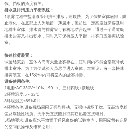
低、挡板的角度有关。
排水及排污压力平衡系统：
1
喷雾过程中盐溶液采用抽气排放，速度快。为了保护室体底部，防
止老化，在底部上人为地留一薄层水，但超过一定高度就需要及时
地排出室体。排水管与排雾管可有机地结合起来，通过一个通道既
排出盐雾又排出积水，同时又可保持压力平衡，排雾口应远离试验
室。
快速排雾装置：
试验结束后，室体内尚有大量盐雾存在，短时间内不能全部沉降或
排出室外。为了方便试验人员尽早进入室体，本室设计有一套快速
排雾装置，在
15
分钟内可将室内的盐雾排除。
设备使用条件
:
1
电源
:AC 380V±10%
、
50 Hz
、三相四线
+
接地线
2
环境温度
:5
～
32℃
3
环境湿度
≤85%R.H
4
环境条件
:
设备现场周围无强烈振动、无强电磁场干扰、无高浓度粉
尘及腐蚀性物质、无阳光直接照射或其它热源直接辐射。
5
场地要求
:
设备应水平放置于通风良好的试验室内，周围应留有充足
的空间供操作及维护之用；